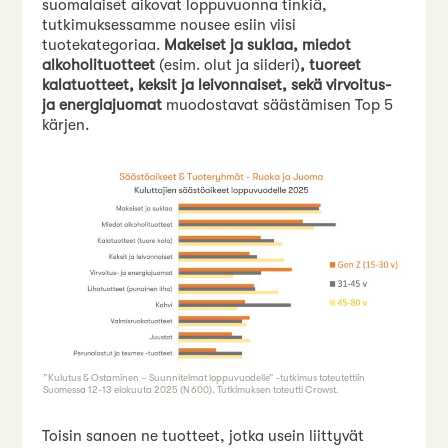
suomalaiset aikovat loppuvuonna tinkiä,
tutkimuksessamme nousee esiin viisi
tuotekategoriaa.
Makeiset ja suklaa, miedot
alkoholituotteet
(esim. olut ja siideri)
, tuoreet
kalatuotteet, keksit ja leivonnaiset, sekä virvoitus-
ja energiajuomat
muodostavat säästämisen Top 5
kärjen.
”Kulutus & Ostaminen – Suunnitelmat loppuvuodelle” -tutkimus toteutettiin
Suomessa 12-13 elokuuta 2025 (N 600). Tutkimuksen toteutti Crowst.
Toisin sanoen ne tuotteet, jotka usein liittyvät