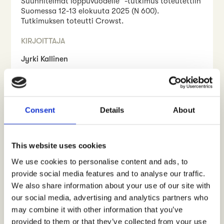
Suunnitelmat loppuvuodelle” -tutkimus toteutettiin
Suomessa 12-13 elokuuta 2025 (N 600).
Tutkimuksen toteutti Crowst.
KIRJOITTAJA
Jyrki Kallinen
Ota yhteyttä
JAA TÄMÄ ARTIKKELI
Consent
Details
About
This website uses cookies
We use cookies to personalise content and ads, to
provide social media features and to analyse our traffic.
We also share information about your use of our site with
our social media, advertising and analytics partners who
may combine it with other information that you’ve
If you enjoyed this
provided to them or that they’ve collected from your use