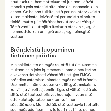
nautiskeluun, hemmotteluun tai juhlaan, jäävät
monelta pois ostoslistalta; ainakin useammin kuin
ennen. On helppo tulkita, että peruselintarvikkeista
kuten maidosta, leivästä tai perunoista ei haluta
tinkiä, mutta ylimääräiset herkut saavat väistyä.
Tämä vaatii kuluttajilta itsekuria etenkin syksyllä,
hemmottelu kun on hyvä ase syksyn pimeyttä
vastaan.
Brändeistä luopuminen –
tietoinen päätös
Mielenkiintoista on myös se, että tutkimuksemme
mukaan noin joka kymmenes suomalainen kertoo
aikovansa tietoisesti vähentää tiettyjen FMCG-
brändien ostamista, nimeten myös nämä brändit.
Useimmiten nämä tuotemerkit liittyvät makeisiin,
kahviin ja virvoitusjuomiin. Kyse ei välttämättä ole
siitä, että tuotteet olisivat huonoja – vaan siitä,
että kuluttaja tekee harkitun valinnan
säästääkseen. Moni tietää, että vastaavia tuotteita
saa myös edullisemmin, ja juuri nyt hinta painaa