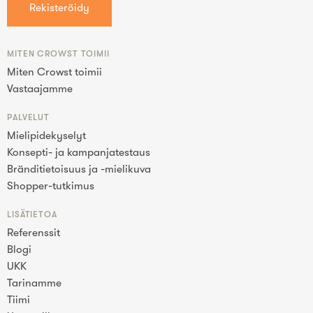
MITEN CROWST TOIMII
Miten Crowst toimii
Vastaajamme
PALVELUT
Mielipidekyselyt
Konsepti- ja kampanjatestaus
Bränditietoisuus ja -mielikuva
Shopper-tutkimus
LISÄTIETOA
Referenssit
Blogi
UKK
Tarinamme
Tiimi