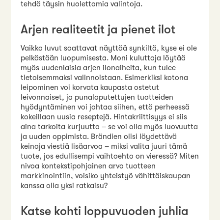
tehdä täysin huolettomia valintoja.
Arjen realiteetit ja pienet ilot
Vaikka luvut saattavat näyttää synkiltä, kyse ei ole
pelkästään luopumisesta. Moni kuluttaja löytää
myös uudenlaisia arjen ilonaiheita, kun tulee
tietoisemmaksi valinnoistaan. Esimerkiksi kotona
leipominen voi korvata kaupasta ostetut
leivonnaiset, ja punalaputettujen tuotteiden
hyödyntäminen voi johtaa siihen, että perheessä
kokeillaan uusia reseptejä. Hintakriittisyys ei siis
aina tarkoita kurjuutta – se voi olla myös luovuutta
ja uuden oppimista. Brändien olisi löydettävä
keinoja viestiä lisäarvoa – miksi valita juuri tämä
tuote, jos edullisempi vaihtoehto on vieressä? Miten
nivoa kontekstipohjainen arvo tuotteen
markkinointiin, voisiko yhteistyö vähittäiskaupan
kanssa olla yksi ratkaisu?
Katse kohti loppuvuoden juhlia