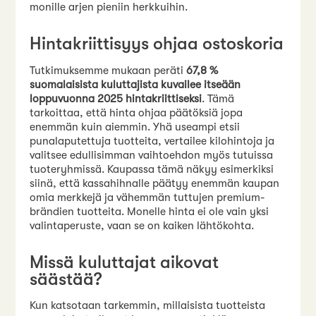
monille arjen pieniin herkkuihin.
Hintakriittisyys ohjaa ostoskoria
Tutkimuksemme mukaan peräti
67,8 %
suomalaisista kuluttajista kuvailee itseään
loppuvuonna 2025 hintakriittiseksi
. Tämä
tarkoittaa, että hinta ohjaa päätöksiä jopa
enemmän kuin aiemmin. Yhä useampi etsii
punalaputettuja tuotteita, vertailee kilohintoja ja
valitsee edullisimman vaihtoehdon myös tutuissa
tuoteryhmissä. Kaupassa tämä näkyy esimerkiksi
siinä, että kassahihnalle päätyy enemmän kaupan
omia merkkejä ja vähemmän tuttujen premium-
brändien tuotteita. Monelle hinta ei ole vain yksi
valintaperuste, vaan se on kaiken lähtökohta.
Missä kuluttajat aikovat
säästää?
Kun katsotaan tarkemmin, millaisista tuotteista