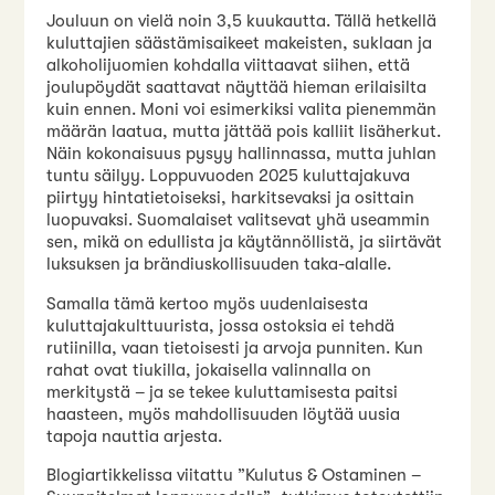
Jouluun on vielä noin 3,5 kuukautta. Tällä hetkellä
kuluttajien säästämisaikeet makeisten, suklaan ja
alkoholijuomien kohdalla viittaavat siihen, että
joulupöydät saattavat näyttää hieman erilaisilta
kuin ennen. Moni voi esimerkiksi valita pienemmän
määrän laatua, mutta jättää pois kalliit lisäherkut.
Näin kokonaisuus pysyy hallinnassa, mutta juhlan
tuntu säilyy. Loppuvuoden 2025 kuluttajakuva
piirtyy hintatietoiseksi, harkitsevaksi ja osittain
luopuvaksi. Suomalaiset valitsevat yhä useammin
sen, mikä on edullista ja käytännöllistä, ja siirtävät
luksuksen ja brändiuskollisuuden taka-alalle.
Samalla tämä kertoo myös uudenlaisesta
kuluttajakulttuurista, jossa ostoksia ei tehdä
rutiinilla, vaan tietoisesti ja arvoja punniten. Kun
rahat ovat tiukilla, jokaisella valinnalla on
merkitystä – ja se tekee kuluttamisesta paitsi
haasteen, myös mahdollisuuden löytää uusia
tapoja nauttia arjesta.
Blogiartikkelissa viitattu ”Kulutus & Ostaminen –