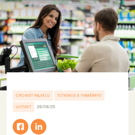
CROWST PALVELU
TUTKIMUS & YMMÄRRYS
28/08/25
UUTISET