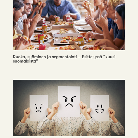
Ruoka, syöminen ja segmentointi – Esittelyssä “kuusi
suomalaista”