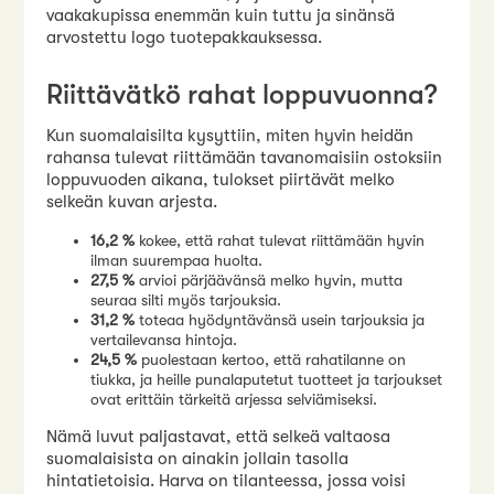
vaakakupissa enemmän kuin tuttu ja sinänsä
arvostettu logo tuotepakkauksessa.
Riittävätkö rahat loppuvuonna?
Kun suomalaisilta kysyttiin, miten hyvin heidän
rahansa tulevat riittämään tavanomaisiin ostoksiin
loppuvuoden aikana, tulokset piirtävät melko
selkeän kuvan arjesta.
16,2 %
kokee, että rahat tulevat riittämään hyvin
ilman suurempaa huolta.
27,5 %
arvioi pärjäävänsä melko hyvin, mutta
seuraa silti myös tarjouksia.
31,2 %
toteaa hyödyntävänsä usein tarjouksia ja
vertailevansa hintoja.
24,5 %
puolestaan kertoo, että rahatilanne on
tiukka, ja heille punalaputetut tuotteet ja tarjoukset
ovat erittäin tärkeitä arjessa selviämiseksi.
Nämä luvut paljastavat, että selkeä valtaosa
suomalaisista on ainakin jollain tasolla
hintatietoisia. Harva on tilanteessa, jossa voisi