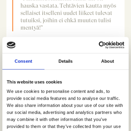
hauska vastata. Tehtävien kautta myös
sellaiset itselleni uudet liikeet tulevat
tutuiksi, joihin ei ehkä muuten tulisi
mentyä!”
Enemmän itsekseen ja pienemmissä porukoissa
viihtyvä Satu pitää siitä, että Crowstin kautta on
mahdollisuus vaikuttaa itsenäisesti, mutta
Consent
Details
About
kuitenkin porukassa: ”Katson julkaisemianne
kyselytuloksia somessa. On mielenkiintoista nähdä,
mitä mieltä muut vastaajat ovat olleet asioista,
joihin olen myös itse ottanut kantaa. On
This website uses cookies
palkitsevaa nähdä, mitä havaintoja ja
We use cookies to personalise content and ads, to
toimenpiteitä kyselytulosten perusteella on tehty
provide social media features and to analyse our traffic.
yrityksissä. Tuntuu siltä, että voin oikeasti
vaikuttaa asioihin.” Vaikuttamisen lisäksi myös
We also share information about your use of our site with
palkitseminen motivoi. ”On hienoa, että
our social media, advertising and analytics partners who
vaikuttamisen ohella mielipiteistäni palkitaan”,
may combine it with other information that you’ve
Satu jatkaa.”Paikkasidonnaisiin tehtäviin on hauska
provided to them or that they’ve collected from your use
vastata. Tehtävien kautta myös sellaiset itselleni