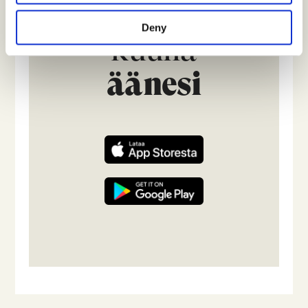
maailman
Deny
kuulla
äänesi