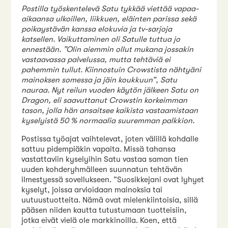
Postilla työskentelevä Satu tykkää viettää vapaa-
aikaansa ulkoillen, liikkuen, eläinten parissa sekä
poikaystävän kanssa elokuvia ja tv-sarjoja
katsellen. Vaikuttaminen oli Satulle tuttua jo
ennestään. ”Olin aiemmin ollut mukana jossakin
vastaavassa palvelussa, mutta tehtäviä ei
pahemmin tullut. Kiinnostuin Crowstista nähtyäni
mainoksen somessa ja jäin koukkuun”, Satu
nauraa. Nyt reilun vuoden käytön jälkeen Satu on
Dragon, eli saavuttanut Crowstin korkeimman
tason, jolla hän ansaitsee kaikista vastaamistaan
kyselyistä 50 % normaalia suuremman palkkion.
Postissa työajat vaihtelevat, joten välillä kohdalle
sattuu pidempiäkin vapaita. Missä tahansa
vastattaviin kyselyihin Satu vastaa saman tien
uuden kohderyhmälleen suunnatun tehtävän
ilmestyessä sovellukseen. ”Suosikkejani ovat lyhyet
kyselyt, joissa arvioidaan mainoksia tai
uutuustuotteita. Nämä ovat mielenkiintoisia, sillä
pääsen niiden kautta tutustumaan tuotteisiin,
jotka eivät vielä ole markkinoilla. Koen, että