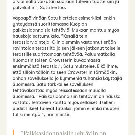
arvioimalla vaikutan suoraan tuleviin tuotteisiin ja
palveluihin”, Satu kertoo.
Vapaapäivinään Satu kiertelee esimerkiksi lenkin
yhteydessä suorittamassa Kuopion
paikkasidonnaisia tehtäviä. Mukaan mahtuu myös
hauskoja sattumuksia. ”Kesällä tein
terassiarviointeja. Olin aiemmin vastannut erään
ravintolan terassilta ja sen jälkeen jatkanut toiselle
terassille suorittamaan tehtävää. Paluumatkalla
huomasin toisen Crowsterin kuvaamassa
ensimmäistä terassia.”, Satu muistelee. Eikä ihme,
että silloin tällöin toiseen Crowsteriin törmääkin,
onhan sovelluksella jo kymmeniä tuhansia käyttäjiä
Suomessa. Satu tarkkailee sovelluksen
tehtäväkarttaa myös reissatessaan muualla
Suomessa. ”Paikkasidonnaisiin tehtäviin on hauska
vastata. Tehtävien kautta myös sellaiset itselleni
uudet liikeet tulevat tutuiksi, joihin ei ehkä muuten
tulisi mentyä!”, hän miettii.
”Paikkasidonnaisiin tehtäviin on