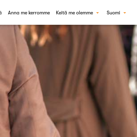
ä
Anna me kerromme
Keitä me olemme
Suomi
UKK
English
Ura meillä
Tarinamme
Ota yhteyttä