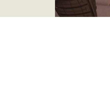
st avaa yrityksill
n
ihmismielen
oihin
uskomme mielipiteiden voimaan ja siihen, että jokaisella
 kuuluviin. Crowst-sovelluksen avulla ihmiset voivat ke
yrityksille ja siten vaikuttaa niiden toimintaan.