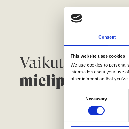
Consent
Vaikuta
This website uses cookies
We use cookies to personalis
information about your use of
mielipiteilläsi
other information that you’ve
C
Necessary
o
n
s
e
n