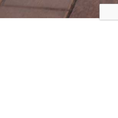
e
 on oikeus
rtoa