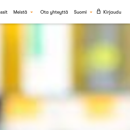
ssit
Meistä
Ota yhteyttä
Suomi
Kirjaudu
Tarinamme
English
KAISUT
Tiimi
täytyminen ja asenteet
UKK
epti- ja kampanjatestaus
Blogi
din tunnettuus ja mielikuvat
Ura Crowstilla
per-tutkimus