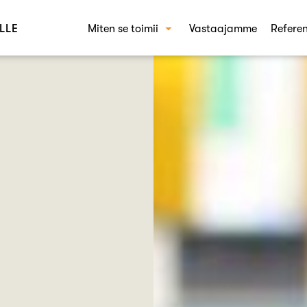
LLE
Miten se toimii
Vastaajamme
Referen
Miten Crowst toimii
RAT
Käyt
Kons
Brän
Shop