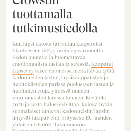
tuottamalla
tutkimustiedolla
Kun lapsi katoaa tai joutuu kaapatuksi,
tilanteeseen liittyy usein epävarmuutta,
tiedon puutetta ja huomattavaa
emotionaalista tuskaa ja stressiä.
Kaapatut
Lapset ry
tekee Suomessa merkittävää työtä
kadonneiden lasten, lapsikaappausten ja
huoltokiistojen parissa puolustaen lasten ja
huoltajien etuja, yhdessä muiden
viranomaisten kanssa toimien. Keväällä
2026 järjestö halusi selvittää, kuinka hyvin
suomalaiset tuntevat kadonneisiin lapsiin
liittyvät tukipalvelut, erityisesti EU-maiden
yhteisen 116 000 -tukinumeron.