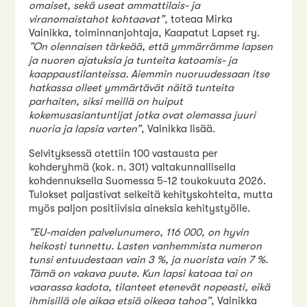
omaiset, sekä useat ammattilais- ja
viranomaistahot kohtaavat”
, toteaa Mirka
Vainikka, toiminnanjohtaja, Kaapatut Lapset ry.
”On olennaisen tärkeää, että ymmärrämme lapsen
ja nuoren ajatuksia ja tunteita katoamis- ja
kaappaustilanteissa. Aiemmin nuoruudessaan itse
hatkassa olleet ymmärtävät näitä tunteita
parhaiten, siksi meillä on huiput
kokemusasiantuntijat jotka ovat olemassa juuri
nuoria ja lapsia varten”
, Vainikka lisää.
Selvityksessä otettiin 100 vastausta per
kohderyhmä (kok. n. 301) valtakunnallisella
kohdennuksella Suomessa 5-12 toukokuuta 2026.
Tulokset paljastivat selkeitä kehityskohteita, mutta
myös paljon positiivisia aineksia kehitystyölle.
”EU-maiden palvelunumero, 116 000, on hyvin
heikosti tunnettu. Lasten vanhemmista numeron
tunsi entuudestaan vain 3 %, ja nuorista vain 7 %.
Tämä on vakava puute. Kun lapsi katoaa tai on
vaarassa kadota, tilanteet etenevät nopeasti, eikä
ihmisillä ole aikaa etsiä oikeaa tahoa”
, Vainikka