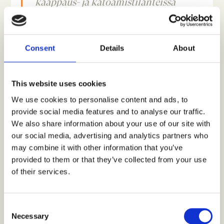
kaappaus- ja katoamistilanteissa
useiden ammattiryhmien toimesta.
Huoli tunnistetaan aidosti ja
syvällisesti; tämä on perusedellytys
Consent
Details
About
kaiken toiminnan kehittämiselle.
Crowstin toteuttaman selvityksen
pohjalta meillä on selkeät askelmerkit
This website uses cookies
miten edetä, nyt meidän
We use cookies to personalise content and ads, to
ammattilaisten tulee toimia jotta
provide social media features and to analyse our traffic.
turvaamme entistä paremman ja
We also share information about your use of our site with
turvallisemman suomalaisen
our social media, advertising and analytics partners who
yhteiskunnan meille kaikille.”
-Mirka
may combine it with other information that you’ve
Vainikka, toiminnanjohtaja, Kaapatut
provided to them or that they’ve collected from your use
Lapset ry
of their services.
Oletko hatkassa oleva nuori? Oletko huoltaja jonka
lapsi on kadonnut, tai on olemassa mahdollinen
C
katoamisen tai kaappauksen uhka? Soita 116 000;
Necessary
o