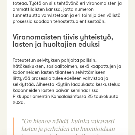
toteaa. Työtä on siis tehtävänä eri viranomaisten ja
ammattilaisten kanssa, jotta numeron
tunnettuutta vahvistetaan ja eri toimijoiden välistä
prosessia saadaan tehostettua entisestään.
Viranomaisten tiivis yhteistyö,
lasten ja huoltajien eduksi
Toteutetun selvityksen pohjalta poliisin,
hätäkeskuksen, sosiaalitoimen, sekä kaapattujen ja
kadonneiden lasten tilanteen selvittämiseen
liittyvää prosessia tulee edelleen vahvistaa ja
selkiyttää. Aiheesta käytiin laadukasta keskustelua
Kadonneiden lasten päivän seminaarissa
Pikkuparlamentin Kansalaisinfossa 25 toukokuuta
2026.
”On hienoa nähdä, kuinka vakavasti
lasten ja perheiden etu huomioidaan