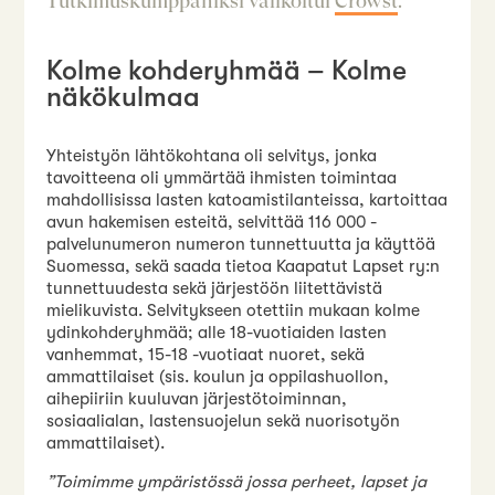
Tutkimuskumppaniksi valikoitui
Crowst
.
Kolme kohderyhmää – Kolme
näkökulmaa
Yhteistyön lähtökohtana oli selvitys, jonka
tavoitteena oli ymmärtää ihmisten toimintaa
mahdollisissa lasten katoamistilanteissa, kartoittaa
avun hakemisen esteitä, selvittää 116 000 -
palvelunumeron numeron tunnettuutta ja käyttöä
Suomessa, sekä saada tietoa Kaapatut Lapset ry:n
tunnettuudesta sekä järjestöön liitettävistä
mielikuvista. Selvitykseen otettiin mukaan kolme
ydinkohderyhmää; alle 18-vuotiaiden lasten
vanhemmat, 15-18 -vuotiaat nuoret, sekä
ammattilaiset (sis. koulun ja oppilashuollon,
aihepiiriin kuuluvan järjestötoiminnan,
sosiaalialan, lastensuojelun sekä nuorisotyön
ammattilaiset).
”Toimimme ympäristössä jossa perheet, lapset ja