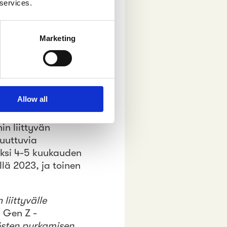
 services.
lkeä ja
:ä paremmin;
ärkein voima
Marketing
Allow all
00 vastaajaa.
 osin samanlaisia,
in liittyvän
muuttuvia
viksi 4-5 kuukauden
lä 2023, ja toinen
liittyvälle
 Gen Z -
östen purkamisen