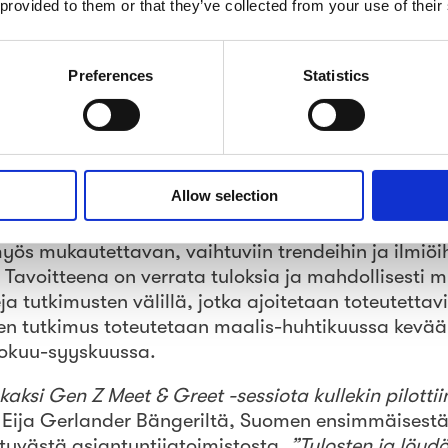
 provided to them or that they’ve collected from your use of their
akkaidemme kanssa, ja viesti jonka kuulemme on se
i ovat erittäin kiinnostuneita ymmärtämään Gen Z
 ja ajurit vaikuttavat heihin jotka ovat huomisen t
Preferences
Statistics
me”,
Kallinen lisää.
entuu Gen Z:n ytimeen
Allow selection
ahdesta tutkimuksesta, johon kumpaankin vastaa 8
n kohderyhmänä ovat 15-25-vuotiaat, ovat suurelta
yös mukautettavan, vaihtuviin trendeihin ja ilmiöih
Tavoitteena on verrata tuloksia ja mahdollisesti 
a tutkimusten välillä, jotka ajoitetaan toteutetta
n tutkimus toteutetaan maalis-huhtikuussa kevääl
lokuu-syyskuussa.
aksi Gen Z Meet & Greet -sessiota kullekin pilottiin 
o Eija Gerlander Bängeriltä, Suomen ensimmäisestä
tyvästä asiantuntijatoimistosta.
”Tulosten ja löyd