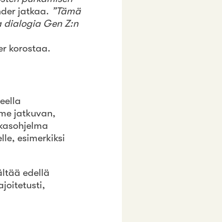
der jatkaa.
”Tämä
aa dialogia Gen Z:n
er korostaa.
eella
me jatkuvan,
akasohjelma
lle, esimerkiksi
sältää edellä
joitetusti,