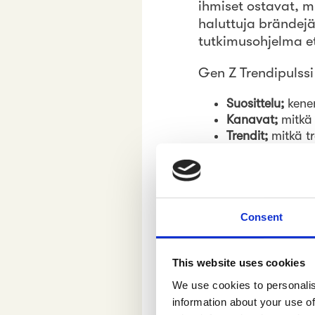
ihmiset ostavat, m
haluttuja brändejä
tutkimusohjelma et
Gen Z Trendipulssi
Suosittelu;
kenen
Kanavat;
mitkä 
Trendit;
mitkä t
”Kaikki ova
paremmin; mi
Consent
huomisen tä
This website uses cookies
“Olemme kuunnellee
We use cookies to personalis
aika luoda seurann
information about your use of
viitekehys”
, komme