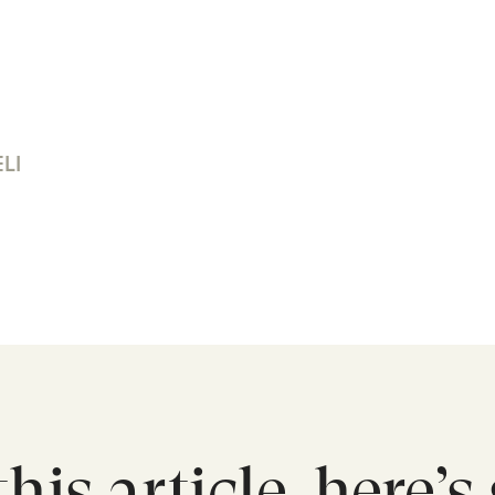
LI
this article, here