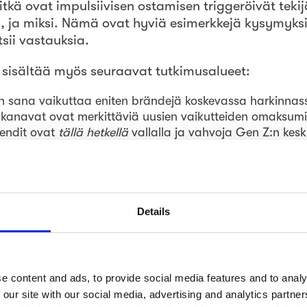
itkä ovat impulsiivisen ostamisen triggeröivät tekij
, ja miksi. Nämä ovat hyviä esimerkkejä kysymyksis
sii vastauksia.
 sisältää myös seuraavat tutkimusalueet:
 sana vaikuttaa eniten brändejä koskevassa harkinnas
kanavat ovat merkittäviä uusien vaikutteiden omaksum
rendit ovat
tällä hetkellä
vallalla ja vahvoja Gen Z:n kes
t erittäin kiinnostuneita ymmärtämään G
tkä ilmiöt, asiat ja ajurit vaikuttavat he
Details
rkein voima yhteiskunnassamme.”
t ja seuranneet Gen Z:n pulssia jo seitsemän vuod
e content and ads, to provide social media features and to analy
alle selkeä, hyvin strukturoitu ja ensikäden tietoo
 our site with our social media, advertising and analytics partn
ntoi Jyrki Kallinen Crowstilta.
“Olemme puhuneet 