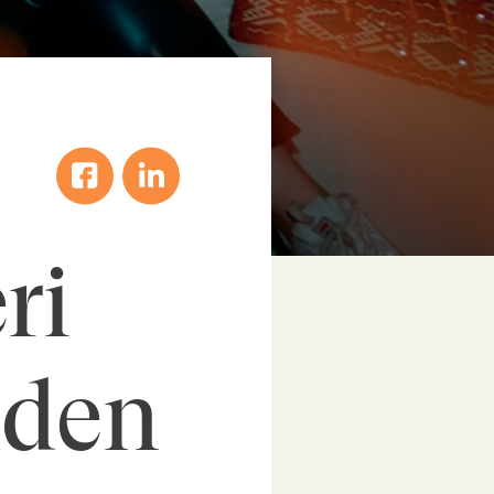
ri
uden