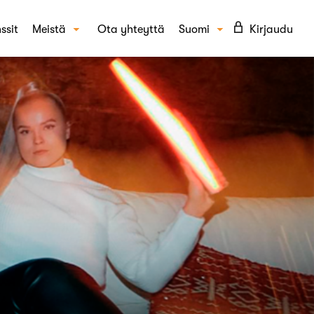
ssit
Meistä
Ota yhteyttä
Suomi
Kirjaudu
Tarinamme
English
KAISUT
Tiimi
täytyminen ja asenteet
UKK
epti- ja kampanjatestaus
Blogi
din tunnettuus ja mielikuvat
Ura Crowstilla
per-tutkimus