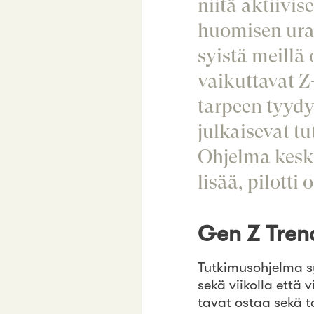
niitä aktiivis
huomisen urara
syistä meillä
vaikuttavat Z
tarpeen tyydy
julkaisevat t
Ohjelma kesk
lisää, pilotti
Gen Z Tren
Tutkimusohjelma 
sekä viikolla että v
tavat ostaa sekä t