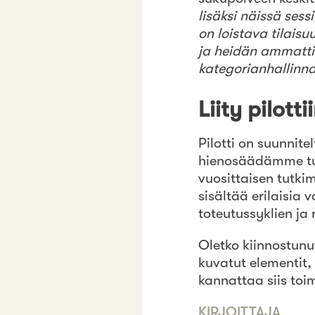
lisäksi näissä ses
on loistava tilaisu
ja heidän ammattila
kategorianhallinn
Liity pilott
Pilotti on suunnite
hienosäädämme tut
vuosittaisen tutk
sisältää erilaisia 
toteutussyklien ja 
Oletko kiinnostunu
kuvatut elementit, 
kannattaa siis toi
KIRJOITTAJA