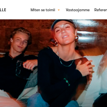
LLE
Miten se toimii
Vastaajamme
Referen
Miten Crowst toimii
RAT
Käyt
Kons
Brän
Shop