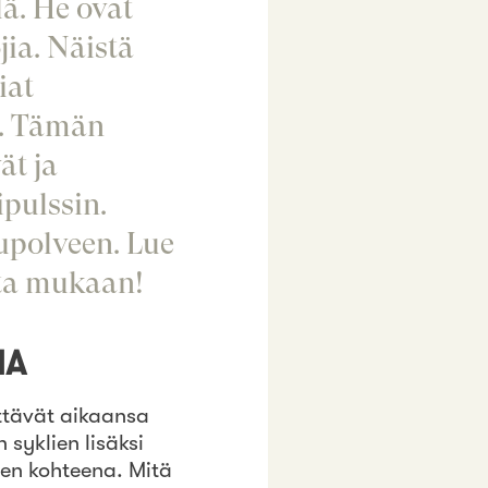
lä. He ovat
jia. Näistä
iat
n. Tämän
ät ja
ipulssin.
upolveen. Lue
eita mukaan!
NA
ttävät aikaansa
n syklien lisäksi
sen kohteena. Mitä