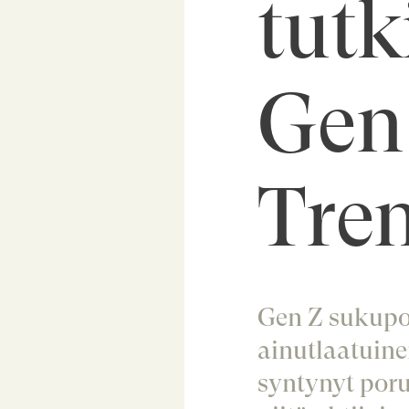
tut
Gen
Tren
Gen Z sukupol
ainutlaatuin
syntynyt por