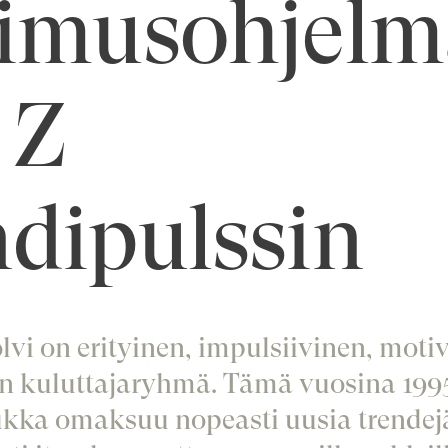
kimusohjelm
 Z
dipulssin
vi on erityinen, impulsiivinen, motiv
en kuluttajaryhmä. Tämä vuosina 199
ukka omaksuu nopeasti uusia trendejä