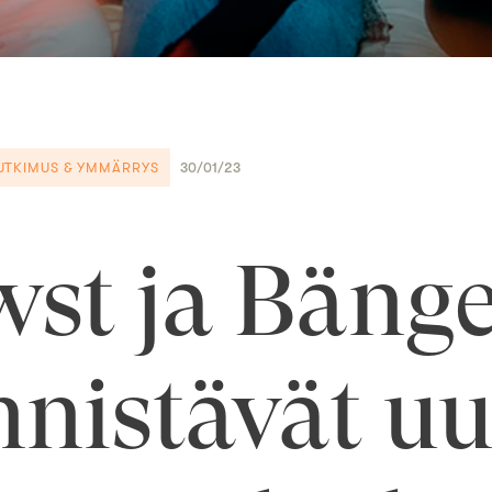
UTKIMUS & YMMÄRRYS
30/01/23
st ja Bänge
nnistävät u