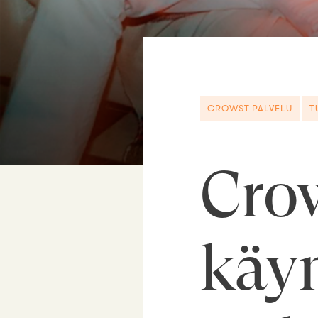
CROWST PALVELU
T
Crow
käy