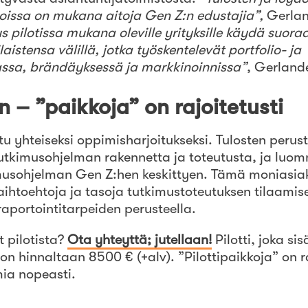
sioissa on mukana aitoja Gen Z:n edustajia”,
Gerlan
us pilotissa mukana oleville yrityksille käydä suor
istensa välillä, jotka työskentelevät portfolio- ja
assa, brändäyksessä ja markkinoinnissa”
, Gerland
iin – ”paikkoja” on rajoitetusti
ltu yhteiseksi oppimisharjoitukseksi. Tulosten perust
kimusohjelman rakennetta ja toteutusta, ja luom
imusohjelman Gen Z:hen keskittyen. Tämä moniasi
vaihtoehtoja ja tasoja tutkimustoteutuksen tilaamise
raportointitarpeiden perusteella.
t pilotista?
Ota yhteyttä; jutellaan!
Pilotti, joka si
on hinnaltaan 8500 € (+alv). ”Pilottipaikkoja” on ra
mia nopeasti.