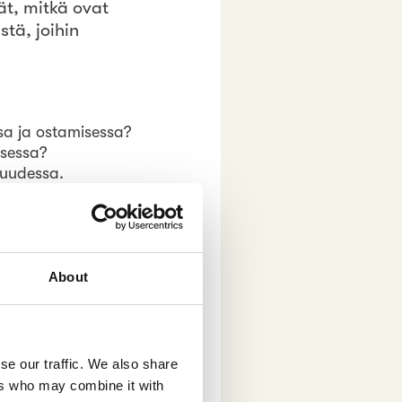
ät, mitkä ovat
tä, joihin
sa ja ostamisessa?
isessa?
kuudessa.
en Z:ä
ihin jotka ovat
About
en ajan, ja nyt on
se our traffic. We also share
n pohjautuva
ers who may combine it with
Gen Z:stä