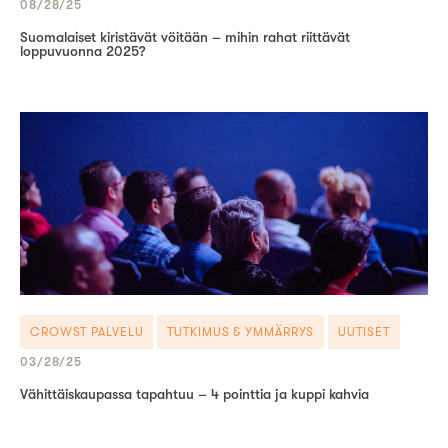
08/28/25
Suomalaiset kiristävät vöitään – mihin rahat riittävät
loppuvuonna 2025?
CROWST PALVELU
TUTKIMUS & YMMÄRRYS
UUTISET
03/28/25
Vähittäiskaupassa tapahtuu – 4 pointtia ja kuppi kahvia