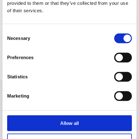
provided to them or that they’ve collected from your use
of their services.
C
Necessary
UUTISET
11/29/19
o
n
On Slush spotlight: Crowst chosen as the best company of
s
Nordic Angel Program
Preferences
e
n
t
Statistics
S
e
Marketing
l
e
c
Mannerheimintie 39 A17
t
Allow all
00250 Helsinki
i
Y-tunnus: 2718808-2
o