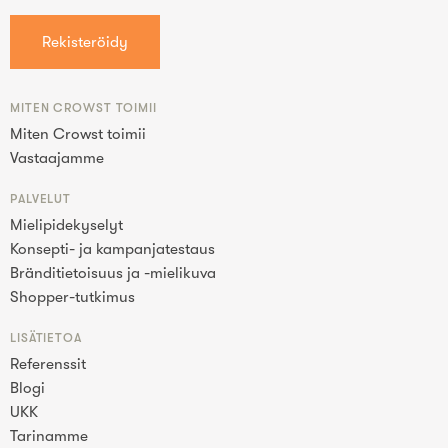
MITEN CROWST TOIMII
Miten Crowst toimii
Vastaajamme
PALVELUT
Mielipidekyselyt
Konsepti- ja kampanjatestaus
Bränditietoisuus ja -mielikuva
Shopper-tutkimus
LISÄTIETOA
Referenssit
Blogi
UKK
Tarinamme