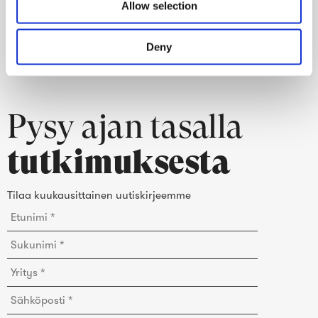
Allow selection
support@crowst.com
n
Deny
Pysy ajan tasalla
tutkimuksesta
Tilaa kuukausittainen uutiskirjeemme