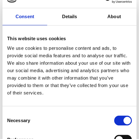
otettavia vastauksia. On siis mahdollista, että uudesta
tehtävästä kertovan mobiilinotifikaation vastaanottamisen
Consent
Details
About
jälkeen tietty vastaaja ei voi vastata jos muut vastaajat ovat
olleet nopeampia ja asetettu vastausten maksimimäärä on tullut
jo täyteen.
Jokainen vastaus validoidaan ja vastauksen laatu tarkastetaan
This website uses cookies
5 työpäivän kuluessa Crowstin toimesta ennen vastauksen
We use cookies to personalise content and ads, to
hyväksymistä, jonka jälkeen käyttäjä saa kyseiseen tehtävään
liittyvät etuudet.
provide social media features and to analyse our traffic.
We also share information about your use of our site with
Tehtävän etuudet
our social media, advertising and analytics partners who
may combine it with other information that you’ve
Crowst tehtävän etuudet voivat olla ainoastaan Crowst pisteitä,
provided to them or that they’ve collected from your use
rahanarvoinen etuus, tai näiden yhdistelmä. Joissain
of their services.
tapauksissa tehtävään voi liittyä tuotepalkinto (tai etuus
tuotteen tai palvelun muodossa), mahdollisuus voittaa palkinto
arvonnan kautta, tai jokin muu etuus.
C
Crowst pisteet ja rahanarvoiset etuudet tallennetaan Crowst-
Necessary
sovelluksen käyttäjätilille. Rahanarvoinen etuus voidaan
o
lunastaa ainoastaan lahjakortteina Crowst-sovelluksessa
n
valittuun myymälään tai liikkeeseen 10€ tai 20€ arvoisina
s
summina. Sovelluksessa kullakin hetkellä tarjolla oleva