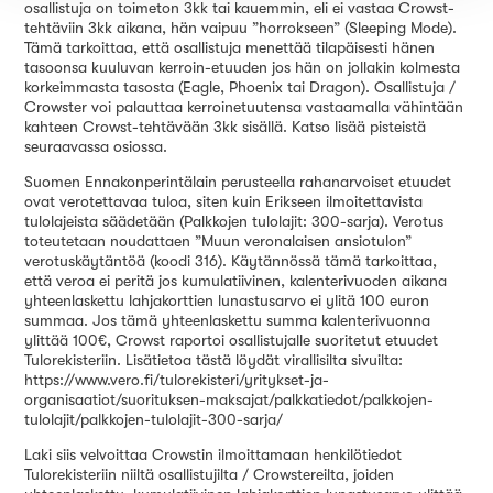
osallistuja on toimeton 3kk tai kauemmin, eli ei vastaa Crowst-
tehtäviin 3kk aikana, hän vaipuu ”horrokseen” (Sleeping Mode).
Tämä tarkoittaa, että osallistuja menettää tilapäisesti hänen
tasoonsa kuuluvan kerroin-etuuden jos hän on jollakin kolmesta
korkeimmasta tasosta (Eagle, Phoenix tai Dragon). Osallistuja /
Crowster voi palauttaa kerroinetuutensa vastaamalla vähintään
kahteen Crowst-tehtävään 3kk sisällä. Katso lisää pisteistä
seuraavassa osiossa.
Suomen Ennakonperintälain perusteella rahanarvoiset etuudet
ovat verotettavaa tuloa, siten kuin Erikseen ilmoitettavista
tulolajeista säädetään (Palkkojen tulolajit: 300-sarja). Verotus
toteutetaan noudattaen ”Muun veronalaisen ansiotulon”
verotuskäytäntöä (koodi 316). Käytännössä tämä tarkoittaa,
että veroa ei peritä jos kumulatiivinen, kalenterivuoden aikana
yhteenlaskettu lahjakorttien lunastusarvo ei ylitä 100 euron
summaa. Jos tämä yhteenlaskettu summa kalenterivuonna
ylittää 100€, Crowst raportoi osallistujalle suoritetut etuudet
Tulorekisteriin. Lisätietoa tästä löydät virallisilta sivuilta:
https://www.vero.fi/tulorekisteri/yritykset-ja-
organisaatiot/suorituksen-maksajat/palkkatiedot/palkkojen-
tulolajit/palkkojen-tulolajit-300-sarja/
Laki siis velvoittaa Crowstin ilmoittamaan henkilötiedot
Tulorekisteriin niiltä osallistujilta / Crowstereilta, joiden