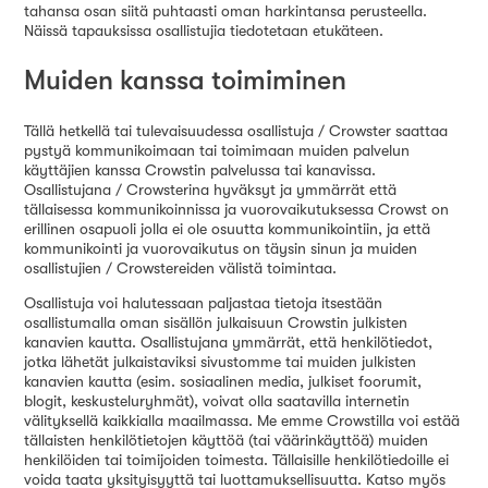
tahansa osan siitä puhtaasti oman harkintansa perusteella.
Näissä tapauksissa osallistujia tiedotetaan etukäteen.
Muiden kanssa toimiminen
Tällä hetkellä tai tulevaisuudessa osallistuja / Crowster saattaa
pystyä kommunikoimaan tai toimimaan muiden palvelun
käyttäjien kanssa Crowstin palvelussa tai kanavissa.
Osallistujana / Crowsterina hyväksyt ja ymmärrät että
tällaisessa kommunikoinnissa ja vuorovaikutuksessa Crowst on
erillinen osapuoli jolla ei ole osuutta kommunikointiin, ja että
kommunikointi ja vuorovaikutus on täysin sinun ja muiden
osallistujien / Crowstereiden välistä toimintaa.
Osallistuja voi halutessaan paljastaa tietoja itsestään
osallistumalla oman sisällön julkaisuun Crowstin julkisten
kanavien kautta. Osallistujana ymmärrät, että henkilötiedot,
jotka lähetät julkaistaviksi sivustomme tai muiden julkisten
kanavien kautta (esim. sosiaalinen media, julkiset foorumit,
blogit, keskusteluryhmät), voivat olla saatavilla internetin
välityksellä kaikkialla maailmassa. Me emme Crowstilla voi estää
tällaisten henkilötietojen käyttöä (tai väärinkäyttöä) muiden
henkilöiden tai toimijoiden toimesta. Tällaisille henkilötiedoille ei
voida taata yksityisyyttä tai luottamuksellisuutta. Katso myös