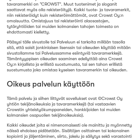
tavaramerkki on “CROWST”. Muut tuotenimet ja sloganit
saattavat myös olla rekisteröityjä. Kaikki tuote- ja tavaramerkit,
niin rekisteröidyt kuin rekisteröimättömät, ovat Crowst Oy:n
omaisuutta. Omistajuus tai rekisteröinti alaosastojen,
tytäryhtiöiden tai muiden kolmansien tahojen toimesta on
ehdottomasti kielletty.
Pääsysi tälle sivustolle tai Palveluun ei tarkoita millään tasolla
sitä, että saisit jonkinlaisen lisenssin tai oikeuden käyttää mitään
sivustollamme tai Palvelussamme esiintyviä tavaramerkkejä.
Tämäntyyppisen oikeuden saaminen edellyttää aina Crowst
Oy:n kirjallista ja erillistä suostumusta, tai sen tahon erillistä
suostumusta joka omistaa kyseisen tavaramerkin tai oikeuden.
Oikeus palvelun käyttöön
Tämä palvelu ja siihen liittyvät sovellukset ovat ©Crowst Oy
yhtiön tekijänoikeuksia ja tavaramerkkejä (tai vastaavien
Crowstin yhteistyökumppaneiden, hankkijoiden tai muiden
kolmansien osapuolien tekijänoikeuksia).
Kaikki oikeudet joita ei nimenomaisesti ole mainittu ja myönnetty
näissä ehdoissa pidätetään. Sisältöjen osittainen tai kokonainen
kopiointi ja jäljentäminen, siirto, jakelu ja säilytys sekä varastointi