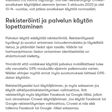
viisitoista (15) vuotta täyttänyt. Jos olet rekisteröitynyt Crowst-
sovelluksen käyttäjäksi aiemmin (ennen 3 elokuuta 2021) ja olet
13-14 -vuotias, voit jatkaa sovelluksen käyttöä normaalisti.
Rekisteröinti ja palvelun käytön
lopettaminen
Palvelun käyttö edellyttää rekisteröintiä. Rekisteröityessä
hyväksyt ja suostut antamaan totuudenmukaista ja täydellistä
tietoa, ja pitämään tiedot ajan tasalla. Väärän tai
harhaanjohtavan tiedon antaminen identiteetistäsi on
ehdottomasti kielletty.
Ymmärrät että voidaksesi käyttää palvelua mobiililaitteesi tulee
olla varustettu GPS-moduulilla sijainnin paikannusta varten.
Näiden ehtojen myötä annat myös suostumuksesi laitteesi GPS-
datan käyttöön.
Rekisteröityessäsi luot käyttäjänimen, ja myös salasanan jos
käytät sähköpostirekisteröitymisen vaihtoehtoa. Voit
rekisteröityä myös käyttäen Facebook tai Google tiliäsi, jolloin
luot ainoastaan Crowst-käyttäjänimesi. Jos käytät Facebook tai
Google-rekisteröitymisen vaihtoehtoa, Crowst ei näe eikä
tallenna Facebook tai Google -tiliesi salasanaa.