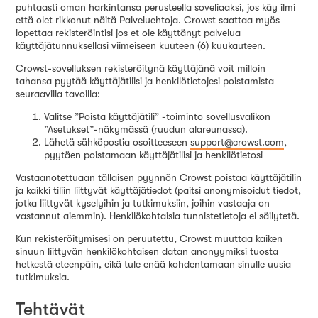
puhtaasti oman harkintansa perusteella soveliaaksi, jos käy ilmi
että olet rikkonut näitä Palveluehtoja. Crowst saattaa myös
lopettaa rekisteröintisi jos et ole käyttänyt palvelua
käyttäjätunnuksellasi viimeiseen kuuteen (6) kuukauteen.
Crowst-sovelluksen rekisteröitynä käyttäjänä voit milloin
tahansa pyytää käyttäjätilisi ja henkilötietojesi poistamista
seuraavilla tavoilla:
Valitse ”Poista käyttäjätili” -toiminto sovellusvalikon
”Asetukset”-näkymässä (ruudun alareunassa).
Lähetä sähköpostia osoitteeseen
support@crowst.com
,
pyytäen poistamaan käyttäjätilisi ja henkilötietosi
Vastaanotettuaan tällaisen pyynnön Crowst poistaa käyttäjätilin
ja kaikki tiliin liittyvät käyttäjätiedot (paitsi anonymisoidut tiedot,
jotka liittyvät kyselyihin ja tutkimuksiin, joihin vastaaja on
vastannut aiemmin). Henkilökohtaisia ​​tunnistetietoja ei säilytetä.
Kun rekisteröitymisesi on peruutettu, Crowst muuttaa kaiken
sinuun liittyvän henkilökohtaisen datan anonyymiksi tuosta
hetkestä eteenpäin, eikä tule enää kohdentamaan sinulle uusia
tutkimuksia.
Tehtävät