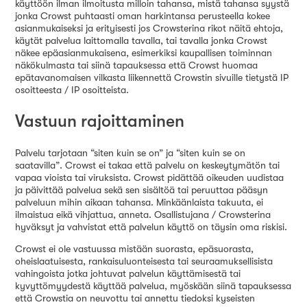
käyttöön ilman ilmoitusta milloin tahansa, mistä tahansa syystä
jonka Crowst puhtaasti oman harkintansa perusteella kokee
asianmukaiseksi ja erityisesti jos Crowsterina rikot näitä ehtoja,
käytät palvelua laittomalla tavalla, tai tavalla jonka Crowst
näkee epäasianmukaisena, esimerkiksi kaupallisen toiminnan
näkökulmasta tai siinä tapauksessa että Crowst huomaa
epätavanomaisen vilkasta liikennettä Crowstin sivuille tietystä IP
osoitteesta / IP osoitteista.
Vastuun rajoittaminen
Palvelu tarjotaan “siten kuin se on” ja “siten kuin se on
saatavilla”. Crowst ei takaa että palvelu on keskeytymätön tai
vapaa vioista tai viruksista. Crowst pidättää oikeuden uudistaa
ja päivittää palvelua sekä sen sisältöä tai peruuttaa pääsyn
palveluun mihin aikaan tahansa. Minkäänlaista takuuta, ei
ilmaistua eikä vihjattua, anneta. Osallistujana / Crowsterina
hyväksyt ja vahvistat että palvelun käyttö on täysin oma riskisi.
Crowst ei ole vastuussa mistään suorasta, epäsuorasta,
oheislaatuisesta, rankaisuluonteisesta tai seuraamuksellisista
vahingoista jotka johtuvat palvelun käyttämisestä tai
kyvyttömyydestä käyttää palvelua, myöskään siinä tapauksessa
että Crowstia on neuvottu tai annettu tiedoksi kyseisten