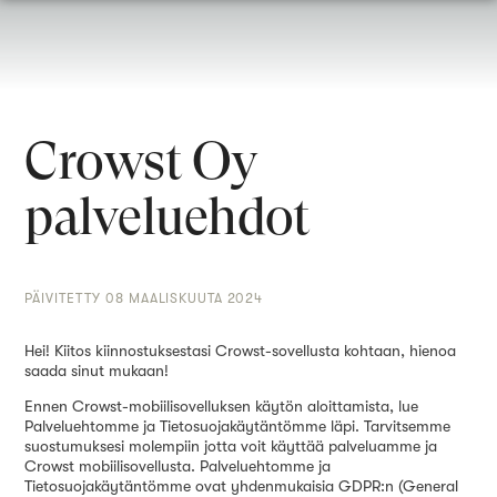
Crowst Oy
palveluehdot
PÄIVITETTY 08 MAALISKUUTA 2024
Hei! Kiitos kiinnostuksestasi Crowst-sovellusta kohtaan, hienoa
saada sinut mukaan!
Ennen Crowst-mobiilisovelluksen käytön aloittamista, lue
Palveluehtomme ja Tietosuojakäytäntömme läpi. Tarvitsemme
suostumuksesi molempiin jotta voit käyttää palveluamme ja
Crowst mobiilisovellusta. Palveluehtomme ja
Tietosuojakäytäntömme ovat yhdenmukaisia GDPR:n (General