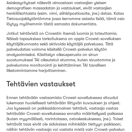
Asiakasyritykset näkevät ainoastaan vastaajien yleisen
demografisen massadatan ja vastaukset, eivät vastaajien
henkilökohtaista (esim. nimi, sähköpostiosoite, jne.) dataa. Katso
Tietosuojakäytäntömme jossa kerromme asiasta lisää, tämä osio
löytyy myöhemmin tästä samasta dokumentista.
Jotkut tehtävistä on Crowstin itsensä luomia ja toteuttamia.
Näissä tapauksissa tarkoituksena on oppia Crowst-sovelluksen
käyttäjäkunnasta sekä aktivoida käyttäjiä palvelussa. Tätä
palveludataa voimme käsitellä Crowst-palvelun käytön
analysoimiseksi. Käsittelyn oikeusperusta on sinun
suostumuksesi TAI oikeutetut etumme, kuten sivustomme ja
palvelumme monitorointi ja kehittäminen TAI tavallisen
liiketoimintamme harjoittaminen.
Tehtävien vastaukset
Ennen tehtävään vastaamista Crowst-sovelluksessa sitoudut
lukemaan huolellisesti tehtävään liittyvän kuvauksen ja ohjeet.
Jos kyseessä on paikkasidonnainen tehtävä, vastaaja vastaa
tehtävään Crowst-sovelluksessa ennalta määritellyssä paikassa
(kuten myymälässä, ravintolassa, ostoskeskuksessa, jne.). Toiset
tehtävät taas eivät ole sidoksissa mihinkään tiettyyn paikkaan;
näihin tehtäviin vastaaja voi vastata mistä vain Crowst-palvelun