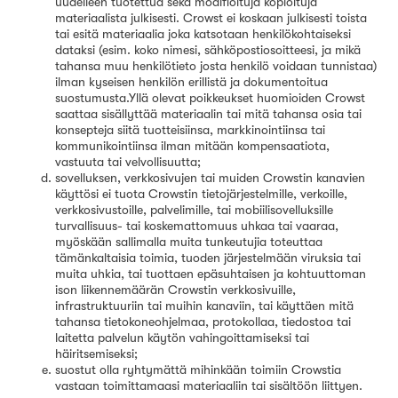
uudelleen tuotettua sekä modifioituja kopioituja
materiaalista julkisesti. Crowst ei koskaan julkisesti toista
tai esitä materiaalia joka katsotaan henkilökohtaiseksi
dataksi (esim. koko nimesi, sähköpostiosoitteesi, ja mikä
tahansa muu henkilötieto josta henkilö voidaan tunnistaa)
ilman kyseisen henkilön erillistä ja dokumentoitua
suostumusta.Yllä olevat poikkeukset huomioiden Crowst
saattaa sisällyttää materiaalin tai mitä tahansa osia tai
konsepteja siitä tuotteisiinsa, markkinointiinsa tai
kommunikointiinsa ilman mitään kompensaatiota,
vastuuta tai velvollisuutta;
sovelluksen, verkkosivujen tai muiden Crowstin kanavien
käyttösi ei tuota Crowstin tietojärjestelmille, verkoille,
verkkosivustoille, palvelimille, tai mobiilisovelluksille
turvallisuus- tai koskemattomuus uhkaa tai vaaraa,
myöskään sallimalla muita tunkeutujia toteuttaa
tämänkaltaisia toimia, tuoden järjestelmään viruksia tai
muita uhkia, tai tuottaen epäsuhtaisen ja kohtuuttoman
ison liikennemäärän Crowstin verkkosivuille,
infrastruktuuriin tai muihin kanaviin, tai käyttäen mitä
tahansa tietokoneohjelmaa, protokollaa, tiedostoa tai
laitetta palvelun käytön vahingoittamiseksi tai
häiritsemiseksi;
suostut olla ryhtymättä mihinkään toimiin Crowstia
vastaan toimittamaasi materiaaliin tai sisältöön liittyen.