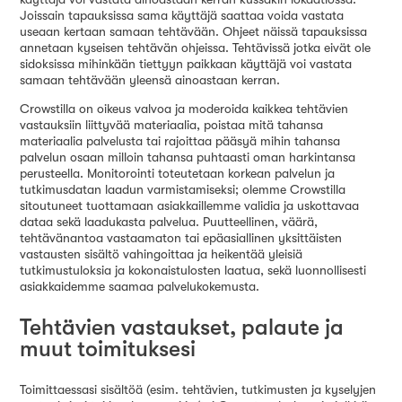
Joissain tapauksissa sama käyttäjä saattaa voida vastata
useaan kertaan samaan tehtävään. Ohjeet näissä tapauksissa
annetaan kyseisen tehtävän ohjeissa. Tehtävissä jotka eivät ole
sidoksissa mihinkään tiettyyn paikkaan käyttäjä voi vastata
samaan tehtävään yleensä ainoastaan kerran.
Crowstilla on oikeus valvoa ja moderoida kaikkea tehtävien
vastauksiin liittyvää materiaalia, poistaa mitä tahansa
materiaalia palvelusta tai rajoittaa pääsyä mihin tahansa
palvelun osaan milloin tahansa puhtaasti oman harkintansa
perusteella. Monitorointi toteutetaan korkean palvelun ja
tutkimusdatan laadun varmistamiseksi; olemme Crowstilla
sitoutuneet tuottamaan asiakkaillemme validia ja uskottavaa
dataa sekä laadukasta palvelua. Puutteellinen, väärä,
tehtävänantoa vastaamaton tai epäasiallinen yksittäisten
vastausten sisältö vahingoittaa ja heikentää yleisiä
tutkimustuloksia ja kokonaistulosten laatua, sekä luonnollisesti
asiakkaidemme saamaa palvelukokemusta.
Tehtävien vastaukset, palaute ja
muut toimituksesi
Toimittaessasi sisältöä (esim. tehtävien, tutkimusten ja kyselyjen