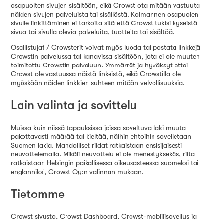
osapuolten sivujen sisältöön, eikä Crowst ota mitään vastuuta
näiden sivujen palveluista tai sisällöstä. Kolmannen osapuolen
sivulle linkittäminen ei tarkoita sitä että Crowst tukisi kyseistä
sivua tai sivulla olevia palveluita, tuotteita tai sisältöä.
Osallistujat / Crowsterit voivat myös luoda tai postata linkkejä
Crowstin palvelussa tai kanavissa sisältöön, jota ei ole muuten
toimitettu Crowstin palveluun. Ymmärrät ja hyväksyt ettei
Crowst ole vastuussa näistä linkeistä, eikä Crowstilla ole
myöskään näiden linkkien suhteen mitään velvollisuuksia.
Lain valinta ja sovittelu
Muissa kuin niissä tapauksissa joissa soveltuva laki muuta
pakottavasti määrää tai kieltää, näihin ehtoihin sovelletaan
Suomen lakia. Mahdolliset riidat ratkaistaan ensisijaisesti
neuvottelemalla. Mikäli neuvottelu ei ole menestyksekäs, riita
ratkaistaan Helsingin paikallisessa oikeusasteessa suomeksi tai
englanniksi, Crowst Oy:n valinnan mukaan.
Tietomme
Crowst sivusto, Crowst Dashboard, Crowst-mobiilisovellus ja