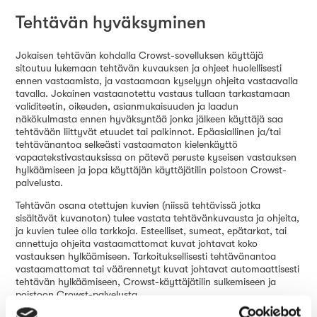
Tehtävän hyväksyminen
Jokaisen tehtävän kohdalla Crowst-sovelluksen käyttäjä
sitoutuu lukemaan tehtävän kuvauksen ja ohjeet huolellisesti
ennen vastaamista, ja vastaamaan kyselyyn ohjeita vastaavalla
tavalla. Jokainen vastaanotettu vastaus tullaan tarkastamaan
validiteetin, oikeuden, asianmukaisuuden ja laadun
näkökulmasta ennen hyväksyntää jonka jälkeen käyttäjä saa
tehtävään liittyvät etuudet tai palkinnot. Epäasiallinen ja/tai
tehtävänantoa selkeästi vastaamaton kielenkäyttö
vapaatekstivastauksissa on pätevä peruste kyseisen vastauksen
hylkäämiseen ja jopa käyttäjän käyttäjätilin poistoon Crowst-
palvelusta.
Tehtävän osana otettujen kuvien (niissä tehtävissä jotka
sisältävät kuvanoton) tulee vastata tehtävänkuvausta ja ohjeita,
ja kuvien tulee olla tarkkoja. Esteelliset, sumeat, epätarkat, tai
annettuja ohjeita vastaamattomat kuvat johtavat koko
vastauksen hylkäämiseen. Tarkoituksellisesti tehtävänantoa
vastaamattomat tai väärennetyt kuvat johtavat automaattisesti
tehtävän hylkäämiseen, Crowst-käyttäjätilin sulkemiseen ja
poistoon Crowst-palvelusta.
Jokaisessa tehtävässä on ennalta asetettu maksimimimäärä