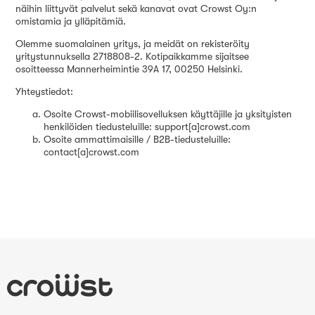
näihin liittyvät palvelut sekä kanavat ovat Crowst Oy:n
omistamia ja ylläpitämiä.
Olemme suomalainen yritys, ja meidät on rekisteröity
yritystunnuksella 2718808-2. Kotipaikkamme sijaitsee
osoitteessa Mannerheimintie 39A 17, 00250 Helsinki.
Yhteystiedot:
Osoite Crowst-mobiilisovelluksen käyttäjille ja yksityisten
henkilöiden tiedusteluille: support[a]crowst.com
Osoite ammattimaisille / B2B-tiedusteluille:
contact[a]crowst.com