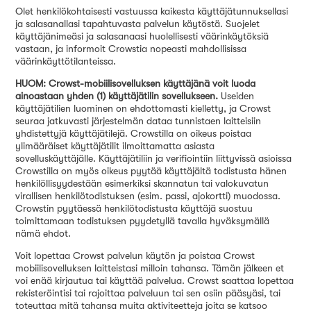
Olet henkilökohtaisesti vastuussa kaikesta käyttäjätunnuksellasi
ja salasanallasi tapahtuvasta palvelun käytöstä. Suojelet
käyttäjänimeäsi ja salasanaasi huolellisesti väärinkäytöksiä
vastaan, ja informoit Crowstia nopeasti mahdollisissa
väärinkäyttötilanteissa.
HUOM: Crowst-mobiilisovelluksen käyttäjänä voit luoda
ainoastaan yhden (1) käyttäjätilin sovellukseen.
Useiden
käyttäjätilien luominen on ehdottomasti kielletty, ja Crowst
seuraa jatkuvasti järjestelmän dataa tunnistaen laitteisiin
yhdistettyjä käyttäjätilejä. Crowstilla on oikeus poistaa
ylimääräiset käyttäjätilit ilmoittamatta asiasta
sovelluskäyttäjälle. Käyttäjätiliin ja verifiointiin liittyvissä asioissa
Crowstilla on myös oikeus pyytää käyttäjältä todistusta hänen
henkilöllisyydestään esimerkiksi skannatun tai valokuvatun
virallisen henkilötodistuksen (esim. passi, ajokortti) muodossa.
Crowstin pyytäessä henkilötodistusta käyttäjä suostuu
toimittamaan todistuksen pyydetyllä tavalla hyväksymällä
nämä ehdot.
Voit lopettaa Crowst palvelun käytön ja poistaa Crowst
mobiilisovelluksen laitteistasi milloin tahansa. Tämän jälkeen et
voi enää kirjautua tai käyttää palvelua. Crowst saattaa lopettaa
rekisteröintisi tai rajoittaa palveluun tai sen osiin pääsyäsi, tai
toteuttaa mitä tahansa muita aktiviteetteja joita se katsoo