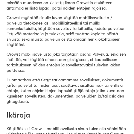
missään muodossa on kielletty ilman Crowstin etukäteen
antamaa erillistä lupaa, paitsi näiden ehtojen rajoissa.
Crowst myöntää sinulle luvan käyttää mobiilisovellusta /
palvelua tietokoneellasi, mobiililaitteellasi tai muilla
samankaltaisilla, käyttöön soveltuvilla laitteilla, ladata palveluun
liittyvää materiaalia ja tuloksia, sekä tuottaa kopioita näistä
sivuista sekä muista palvelun osista omaan henkilökohtaiseen
käyttöösi.
Crowst mobiilisovellusta joka tarjotaan osana Palvelua, sekä sen
sisältöä, voi käyttää ainoastaan yksityiseen, ei-kaupalliseen
tarkoitukseen näiden ehtojen ja sovellettavaksi tulevien lakien
puitteissa.
Huomaathan että tietyt tarjoamamme sovellukset, dokumentit
ja/tai palvelut tai niiden osat saattavat sisältää lisä- tai erillisiä
ehtoja, kuten ohjelmistojen loppukäyttäjäehtoja jotka kuvataan
kyseisten sovellusten, dokumenttien, palveluiden ja/tai osioiden
yhteydessä.
Ikäraja
Käyttääksesi Crowst-mobiilisovellusta sinun tulee olla vähintään