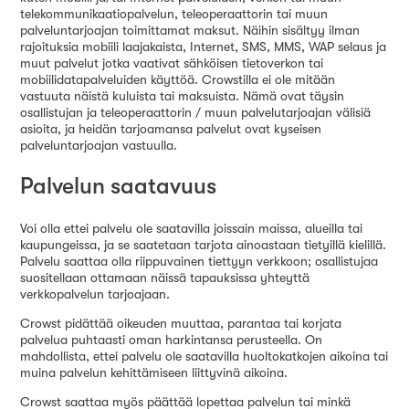
telekommunikaatiopalvelun, teleoperaattorin tai muun
palveluntarjoajan toimittamat maksut. Näihin sisältyy ilman
rajoituksia mobiili laajakaista, Internet, SMS, MMS, WAP selaus ja
muut palvelut jotka vaativat sähköisen tietoverkon tai
mobiilidatapalveluiden käyttöä. Crowstilla ei ole mitään
vastuuta näistä kuluista tai maksuista. Nämä ovat täysin
osallistujan ja teleoperaattorin / muun palvelutarjoajan välisiä
asioita, ja heidän tarjoamansa palvelut ovat kyseisen
palveluntarjoajan vastuulla.
Palvelun saatavuus
Voi olla ettei palvelu ole saatavilla joissain maissa, alueilla tai
kaupungeissa, ja se saatetaan tarjota ainoastaan tietyillä kielillä.
Palvelu saattaa olla riippuvainen tiettyyn verkkoon; osallistujaa
suositellaan ottamaan näissä tapauksissa yhteyttä
verkkopalvelun tarjoajaan.
Crowst pidättää oikeuden muuttaa, parantaa tai korjata
palvelua puhtaasti oman harkintansa perusteella. On
mahdollista, ettei palvelu ole saatavilla huoltokatkojen aikoina tai
muina palvelun kehittämiseen liittyvinä aikoina.
Crowst saattaa myös päättää lopettaa palvelun tai minkä