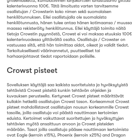
yhteenlaskettu, kumulatiivinen lahjakorttien lunastusarvo ylittää
kalenterivuonna 100€. Tätä ilmoitusta varten tarvitsemme
osallistujan / Crowsterin koko nimen sekä suomalaisen
henkilötunnuksen. Ellei osallistujalla ole suomalaista
henkilötunnusta, hänen tulee antaa hänen kotimaansa / muussa
maassa rekisteröity henkilötunnus. Ellei käyttäjä toimita näitä
tietoja Crowstin pyynnöstä, Crowst ei voi maksaa etuuksia 100€
kalenterivuodessa ylittävältä osalta. Osallistuja / Crowster on
vastuussa siitä, että hän toimittaa aidot, oikeat ja validit tiedot.
Tarkoituksellisesti väärinannetut, puutteelliset tai
harhaanjohtavat tiedot raportoidaan poliisille.
Crowst pisteet
Sovelluksen käyttäjä saa kaikista suoritetuista ja hyväksytyistä
tehtävistä Crowst pisteitä kunkin tehtävän ohjeiden ja
kuvauksen perusteella. Kertyneet Crowst pisteet määrittävät
kullakin hetkellä osallistujan Crowst tason. Korkeammat Crowst
pisteet mahdollistavat osallistujan nousun korkeammille Crowst
tasoille, joilla osallistuja voi päästä nauttimaan kertoimien
eduista. Kertoimet vaikuttavat suoritettujen ja hyväksyttyjen
tehtävien myötä ansaittuun arvoon ja Crowst pisteiden
määrään. Tasot joilla osallistuja pääsee nauttimaan kertoimista
ovat Eagle (kerroin x15%), Phoenix (kerroin x25%) and Dragon