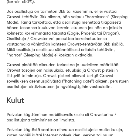
(kerroin x50%).
Jos osallistuja on toimeton 3kk tai kauemmin, eli ei vastaa
Crowst-tehtäviin 3kk aikana, hän vaipuu ”horrokseen” (Sleeping
Mode). Tämä tarkoittaa, että osallistuja menettää tilapäisesti
hänen tasoonsa kuuluvan kerroin-etuuden jos hän on jollakin
kolmesta korkeimmasta tasosta (Eagle, Phoenix tai Dragon).
Osallistuja / Crowster voi palauttaa kerroinetuutensa
vastaamalla vähintään kahteen Crowst-tehtävään 3kk sisällä.
Mikä osallistuja osallistuu säännöllisesti erilaisiin tehtäviin,
”horros” (Sleeping Mode) ei koskaan aktivoidu.
Crowst pidättää oikeuden tarkastaa ja uudelleen määrittää
Crowst tasojen ominaisuuksia, etuuksia ja Crowst pisteisiin
liittyviä toimintoja. Crowst pisteet alkavat kertyä Crowst-
sovelluksen asennuspäivästä (”hatching date”) alkaen, perustuen
osallistujan aktiivisuuteen ja hyväksyttyihin vastauksiin.
Kulut
Palvelun käyttäminen mobiilisovelluksella eli Crowsterina /
osallistujana toimiminen on ilmaista.
Palvelun käytöstä saattaa aiheutua osallistujalle muita kuluja,
kuten mobiili ja/tai Internet palveluiden, verkon tai muun