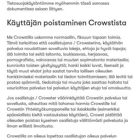
Tietosuojakäytäntömme myöhemmin tässä samassa
dokumentissa asiaan liittyen.
Käyttäjän poistaminen Crowstista
Me Crowstilla uskomme normaaliin, fiksuun tapaan toimia.
Tämä tarkoittaa että osallistujana / Crowsterina, käytäthän
palvelua noudattaen soveltuvia lakeja, ehtoja ja hyviä tapoja;
älä toimita tai esitä laitonta, loukkaavaa, herjaavaa,
pornografista, vainoavaa tai muuten sopimatonta materiaalia;
kunnioita toisten yksityisyyttä; hanki kaikki luvat, lisenssit ja
täytä muut ehdot joita saatat tarvita laillisen oikeuden
hankkimiseksi materiaalin tai tiedon toimittamiseen; älä levitä tai
postaa spämmiä, tiedostoja tai muuta joka saattaa haitata tai
vaurioittaa palvelua tai palvelun käyttäjien etuja tai omaisuutta.
Jos osallistuja / Crowster väärinkäyttää Crowstin palvelua tai
sovellusta, aiheuttaa mitä tahansa harmia Crowstille tai
Crowstin Yhteistyökumppaneille tai Asiakkaille (esimerkiksi
epäasiallista kieltä vastauksissa käyttäen), Crowst pidättää
oikeuden poistaa kyseinen osallistuja välittömästi palvelusta ja
ilman erillistä ilmoitusta.
Crowstilla on oikeus lopettaa osallistujan oikeus palvelun