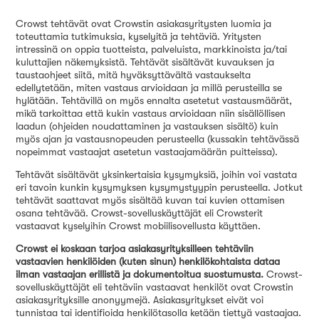
Crowst tehtävät ovat Crowstin asiakasyritysten luomia ja
toteuttamia tutkimuksia, kyselyitä ja tehtäviä. Yritysten
intressinä on oppia tuotteista, palveluista, markkinoista ja/tai
kuluttajien näkemyksistä. Tehtävät sisältävät kuvauksen ja
taustaohjeet siitä, mitä hyväksyttävältä vastaukselta
edellytetään, miten vastaus arvioidaan ja millä perusteilla se
hylätään. Tehtävillä on myös ennalta asetetut vastausmäärät,
mikä tarkoittaa että kukin vastaus arvioidaan niin sisällöllisen
laadun (ohjeiden noudattaminen ja vastauksen sisältö) kuin
myös ajan ja vastausnopeuden perusteella (kussakin tehtävässä
nopeimmat vastaajat asetetun vastaajamäärän puitteissa).
Tehtävät sisältävät yksinkertaisia kysymyksiä, joihin voi vastata
eri tavoin kunkin kysymyksen kysymystyypin perusteella. Jotkut
tehtävät saattavat myös sisältää kuvan tai kuvien ottamisen
osana tehtävää. Crowst-sovelluskäyttäjät eli Crowsterit
vastaavat kyselyihin Crowst mobiilisovellusta käyttäen.
Crowst ei koskaan tarjoa asiakasyrityksilleen tehtäviin
vastaavien henkilöiden (kuten sinun) henkilökohtaista dataa
ilman vastaajan erillistä ja dokumentoitua suostumusta.
Crowst-
sovelluskäyttäjät eli tehtäviin vastaavat henkilöt ovat Crowstin
asiakasyrityksille anonyymejä. Asiakasyritykset eivät voi
tunnistaa tai identifioida henkilötasolla ketään tiettyä vastaajaa.