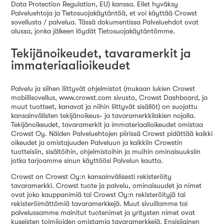
Data Protection Regulation, EU) kanssa. Ellet hyväksy
Palveluehtoja ja Tietosuojakäytäntöä, et voi käyttää Crowst
sovellusta / palvelua. Tässä dokumentissa Palveluehdot ovat
alussa, jonka jälkeen löydät Tietosuojakäytäntömme.
Tekijänoikeudet, tavaramerkit ja
immateriaalioikeudet
Palvelu ja siihen liittyvät ohjelmistot (mukaan lukien Crowst
mobiilisovellus, www.crowst.com sivusto, Crowst Dashboard, ja
muut tuotteet, kanavat ja niihin liittyvät sisällöt) on suojattu
kansainvälisten tekijänoikeus- ja tavaramerkkilakien nojalla.
Tekijänoikeudet, tavaramerkit ja immateriaalioikeudet omistaa
Crowst Oy. Näiden Palveluehtojen piirissä Crowst pidättää kaikki
oikeudet ja omistajuuden Palveluun ja kaikkiin Crowstin
tuotteisiin, sisältöihin, ohjelmistoihin ja muihin ominaisuuksiin
jotka tarjoamme sinun käyttöösi Palvelun kautta.
Crowst on Crowst Oy:n kansainvälisesti rekisteröity
tavaramerkki. Crowst tuote ja palvelu, ominaisuudet ja nimet
ovat joko kauppanimiä tai Crowst Oy:n rekisteröityjä tai
rekisteröimättömiä tavaramerkkejä. Muut sivuillamme tai
palvelussamme mainitut tuotenimet ja yritysten nimet ovat
kyseisten toimijoiden omistamia tavaramerkkejä. Ensisijainen