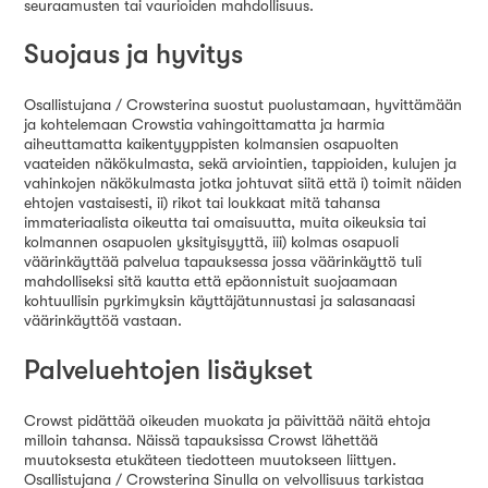
seuraamusten tai vaurioiden mahdollisuus.
Suojaus ja hyvitys
Osallistujana / Crowsterina suostut puolustamaan, hyvittämään
ja kohtelemaan Crowstia vahingoittamatta ja harmia
aiheuttamatta kaikentyyppisten kolmansien osapuolten
vaateiden näkökulmasta, sekä arviointien, tappioiden, kulujen ja
vahinkojen näkökulmasta jotka johtuvat siitä että i) toimit näiden
ehtojen vastaisesti, ii) rikot tai loukkaat mitä tahansa
immateriaalista oikeutta tai omaisuutta, muita oikeuksia tai
kolmannen osapuolen yksityisyyttä, iii) kolmas osapuoli
väärinkäyttää palvelua tapauksessa jossa väärinkäyttö tuli
mahdolliseksi sitä kautta että epäonnistuit suojaamaan
kohtuullisin pyrkimyksin käyttäjätunnustasi ja salasanaasi
väärinkäyttöä vastaan.
Palveluehtojen lisäykset
Crowst pidättää oikeuden muokata ja päivittää näitä ehtoja
milloin tahansa. Näissä tapauksissa Crowst lähettää
muutoksesta etukäteen tiedotteen muutokseen liittyen.
Osallistujana / Crowsterina Sinulla on velvollisuus tarkistaa