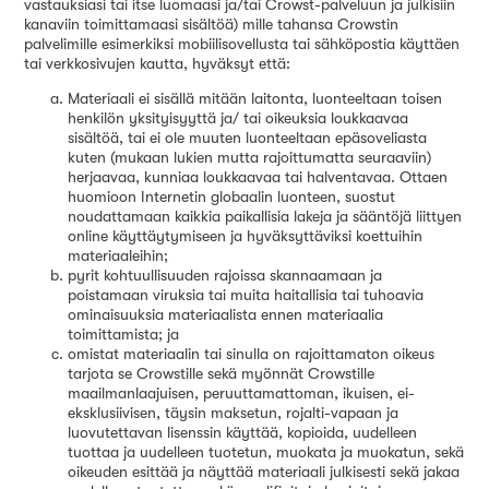
vastauksiasi tai itse luomaasi ja/tai Crowst-palveluun ja julkisiin
kanaviin toimittamaasi sisältöä) mille tahansa Crowstin
palvelimille esimerkiksi mobiilisovellusta tai sähköpostia käyttäen
tai verkkosivujen kautta, hyväksyt että:
Materiaali ei sisällä mitään laitonta, luonteeltaan toisen
henkilön yksityisyyttä ja/ tai oikeuksia loukkaavaa
sisältöä, tai ei ole muuten luonteeltaan epäsoveliasta
kuten (mukaan lukien mutta rajoittumatta seuraaviin)
herjaavaa, kunniaa loukkaavaa tai halventavaa. Ottaen
huomioon Internetin globaalin luonteen, suostut
noudattamaan kaikkia paikallisia lakeja ja sääntöjä liittyen
online käyttäytymiseen ja hyväksyttäviksi koettuihin
materiaaleihin;
pyrit kohtuullisuuden rajoissa skannaamaan ja
poistamaan viruksia tai muita haitallisia tai tuhoavia
ominaisuuksia materiaalista ennen materiaalia
toimittamista; ja
omistat materiaalin tai sinulla on rajoittamaton oikeus
tarjota se Crowstille sekä myönnät Crowstille
maailmanlaajuisen, peruuttamattoman, ikuisen, ei-
eksklusiivisen, täysin maksetun, rojalti-vapaan ja
luovutettavan lisenssin käyttää, kopioida, uudelleen
tuottaa ja uudelleen tuotetun, muokata ja muokatun, sekä
oikeuden esittää ja näyttää materiaali julkisesti sekä jakaa