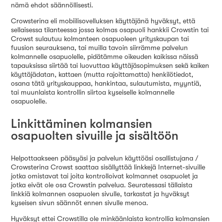
nämä ehdot säännöllisesti.
Crowsterina eli mobiilisovelluksen käyttäjänä hyväksyt, että
sellaisessa tilanteessa jossa kolmas osapuoli hankkii Crowstin tai
Crowst sulautuu kolmanteen osapuoleen yrityskaupan tai
fuusion seurauksena, tai muilla tavoin siirrämme palvelun
kolmannelle osapuolelle, pidätämme oikeuden kaikissa näissä
tapauksissa siirtää tai luovuttaa käyttäjäsopimuksen sekä kaiken
käyttäjädatan, kattaen (mutta rajoittamatta) henkilötiedot,
osana tätä yrityskauppaa, hankintaa, sulautumista, myyntiä,
tai muunlaista kontrollin siirtoa kyseiselle kolmannelle
osapuolelle.
Linkittäminen kolmansien
osapuolten sivuille ja sisältöön
Helpottaakseen pääsyäsi ja palvelun käyttöäsi osallistujana /
Crowsterina Crowst saattaa sisällyttää linkkejä Internet-sivuille
jotka omistavat tai joita kontrolloivat kolmannet osapuolet ja
jotka eivät ole osa Crowstin palvelua. Seuratessasi tällaista
linkkiä kolmannen osapuolen sivulle, tarkastat ja hyväksyt
kyseisen sivun säännöt ennen sivulle menoa.
Hyväksyt ettei Crowstilla ole minkäänlaista kontrollia kolmansien